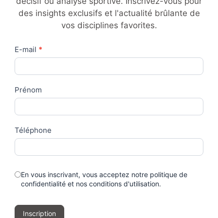
décisif ou analyse sportive. Inscrivez-vous pour
des insights exclusifs et l'actualité brûlante de
vos disciplines favorites.
Contact
E-mail
*
Us
Prénom
Téléphone
En vous inscrivant, vous acceptez notre politique de
confidentialité et nos conditions d'utilisation.
Inscription