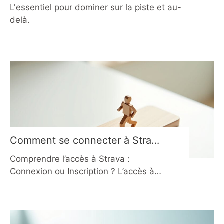
L'essentiel pour dominer sur la piste et au-
delà.
Comment se connecter à Strava
en 2026 facilement ?
Comprendre l’accès à Strava :
Connexion ou Inscription ? L’accès à
Strava débute par une distinction
fondamentale entre la connexion et
l’inscription. Si vous êtes déjà
utilisateur, vous devez vous rendre