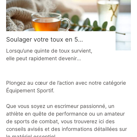
plannings familiaux et les objectifs
personnels, la gestion de sa pratique
devient vite un casse-tête. C’est
précisément
Soulager votre toux en 5
minutes : astuces efficaces en
Lorsqu’une quinte de toux survient,
2026
elle peut rapidement devenir
envahissante, perturbant le sommeil,
la concentration ou même une simple
conversation. Heureusement, il existe
Plongez au cœur de l’action avec notre catégorie
plusieurs méthodes naturelles et
Équipement Sportif.
rapides pour interrompre ce réflexe en
moins de 5 minutes. Ces techniques
Que vous soyez un escrimeur passionné, un
agissent en ciblant à la fois les
athlète en quête de performance ou un amateur
causes mécaniques et inflammatoires
de sports de combat, vous trouverez ici des
de la toux, offrant un
conseils avisés et des informations détaillées sur
le matériel essentiel.