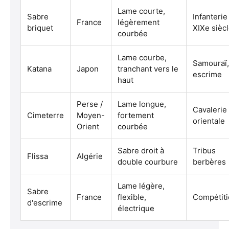
Lame courte,
Sabre
Infanterie
France
légèrement
briquet
XIXe sièc
courbée
Lame courbe,
Samouraï,
Katana
Japon
tranchant vers le
escrime
haut
Perse /
Lame longue,
Cavalerie
Cimeterre
Moyen-
fortement
orientale
Orient
courbée
Sabre droit à
Tribus
Flissa
Algérie
double courbure
berbères
Lame légère,
Sabre
France
flexible,
Compétit
d'escrime
électrique